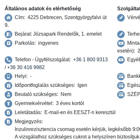
Általános adatok és elérhetőség
Szolgálta
Cím:
4225 Debrecen, Szentgyörgyfalvi út
Vérvét
9.
Bejárat:
Józsapark Rendelők, 1. emelet
Terhel
Parkolás:
ingyenes
Mintaá
esetén):
2
Telefon - Ügyfélszolgálat:
+36 1 800 9313
Egyéb
/ +36 30 416 9982
Helyi:
-
Bankk
Időpontfoglalás szükséges:
Igen
Egész
Beutaló szükséges:
Nem
SZÉP 
Gyermekvérvétel:
3 éves kortól
Leletátadás:
E-mail-en és EESZT-n keresztül
Megjegyzés:
Inzulinrezisztencia csomag esetén kérjük, legkésőbb 9:00
A vizsgálathoz szükséges cukrot a helyszínen biztosítjuk